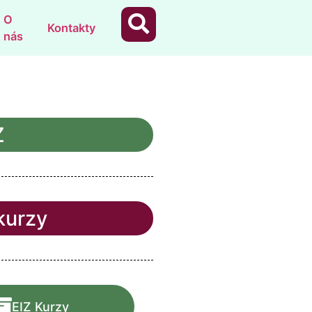
O
Kontakty
nás
Z
kurzy
EIZ Kurzy