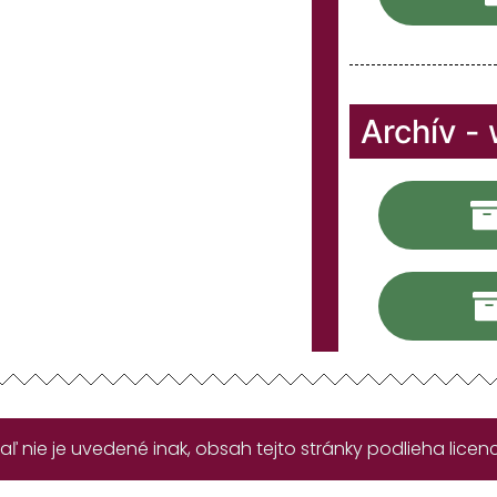
Archív -
aľ nie je uvedené inak, obsah tejto stránky podlieha licenci