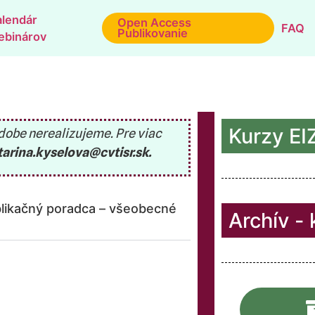
alendár
Open Access
FAQ
Publikovanie
ebinárov
Kurzy EI
obe nerealizujeme. Pre viac
tarina.kyselova@cvtisr.sk.
blikačný poradca – všeobecné
Archív - 