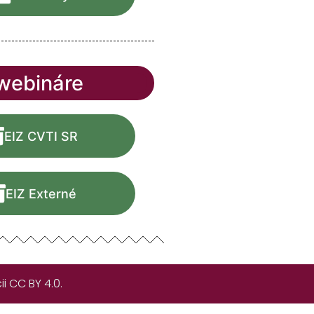
 webináre
EIZ CVTI SR
EIZ Externé
i CC BY 4.0.