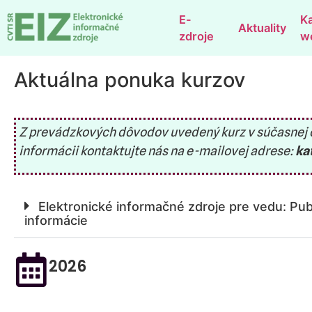
E-
K
Aktuality
zdroje
w
Aktuálna ponuka kurzov
Z prevádzkových dôvodov uvedený kurz v súčasnej d
informácii kontaktujte nás na e-mailovej adrese:
ka
Elektronické informačné zdroje pre vedu: Pu
informácie
2026